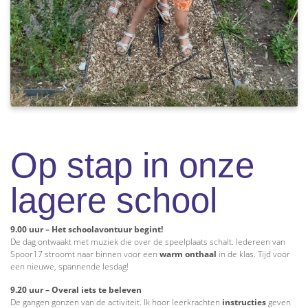
Op stap in onze
lagere school
9.00 uur – Het schoolavontuur begint!
De dag ontwaakt met muziek die over de speelplaats schalt. Iedereen van
Spoor17 stroomt naar binnen voor een
warm onthaal
in de klas. Tijd voor
een nieuwe, spannende lesdag!
9.20 uur – Overal iets te beleven
De gangen gonzen van de activiteit. Ik hoor leerkrachten
instructies
geven