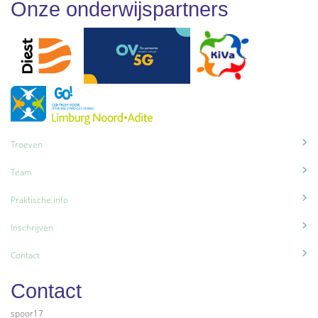
Onze onderwijspartners
Troeven
Team
Praktische info
Inschrijven
Contact
Contact
spoor17