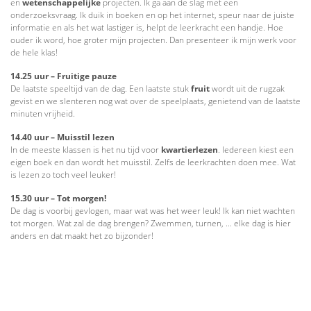
en
wetenschappelijke
projecten. Ik ga aan de slag met een
onderzoeksvraag. Ik duik in boeken en op het internet, speur naar de juiste
informatie en als het wat lastiger is, helpt de leerkracht een handje. Hoe
ouder ik word, hoe groter mijn projecten. Dan presenteer ik mijn werk voor
de hele klas!
14.25 uur – Fruitige pauze
De laatste speeltijd van de dag. Een laatste stuk
fruit
wordt uit de rugzak
gevist en we slenteren nog wat over de speelplaats, genietend van de laatste
minuten vrijheid.
14.40 uur – Muisstil lezen
In de meeste klassen is het nu tijd voor
kwartierlezen
. Iedereen kiest een
eigen boek en dan wordt het muisstil. Zelfs de leerkrachten doen mee. Wat
is lezen zo toch veel leuker!
15.30 uur – Tot morgen!
De dag is voorbij gevlogen, maar wat was het weer leuk! Ik kan niet wachten
tot morgen. Wat zal de dag brengen? Zwemmen, turnen, ... elke dag is hier
anders en dat maakt het zo bijzonder!