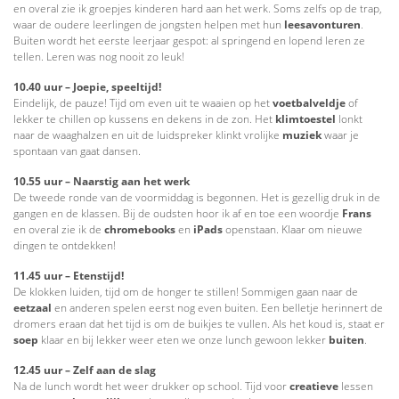
en overal zie ik groepjes kinderen hard aan het werk. Soms zelfs op de trap,
waar de oudere leerlingen de jongsten helpen met hun
leesavonturen
.
Buiten wordt het eerste leerjaar gespot: al springend en lopend leren ze
tellen. Leren was nog nooit zo leuk!
10.40 uur – Joepie, speeltijd!
Eindelijk, de pauze! Tijd om even uit te waaien op het
voetbalveldje
of
lekker te chillen op kussens en dekens in de zon. Het
klimtoestel
lonkt
naar de waaghalzen en uit de luidspreker klinkt vrolijke
muziek
waar je
spontaan van gaat dansen.
10.55 uur – Naarstig aan het werk
De tweede ronde van de voormiddag is begonnen. Het is gezellig druk in de
gangen en de klassen. Bij de oudsten hoor ik af en toe een woordje
Frans
en overal zie ik de
chromebooks
en
iPads
openstaan. Klaar om nieuwe
dingen te ontdekken!
11.45 uur – Etenstijd!
De klokken luiden, tijd om de honger te stillen! Sommigen gaan naar de
eetzaal
en anderen spelen eerst nog even buiten. Een belletje herinnert de
dromers eraan dat het tijd is om de buikjes te vullen. Als het koud is, staat er
soep
klaar en bij lekker weer eten we onze lunch gewoon lekker
buiten
.
12.45 uur – Zelf aan de slag
Na de lunch wordt het weer drukker op school. Tijd voor
creatieve
lessen