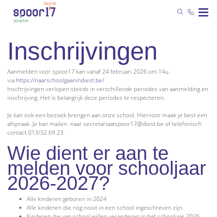
Inschrijvingen
Aanmelden voor spoor17 kan vanaf 24 februari 2026 om 14u.
via
https://naarschoolgaanindiest.be/
Inschrijvingen verlopen steeds in verschillende periodes van aanmelding en
inschrijving. Het is belangrijk deze periodes te respecteren.
Je kan ook een bezoek brengen aan onze school. Hiervoor maak je best een
afspraak. Je kan mailen naar secretariaatspoor17@diest.be of telefonisch
contact 013/32 69 23.
Wie dient er aan te
melden voor schooljaar
2026-2027?
Alle kinderen geboren in 2024
Alle kinderen die nog nooit in een school ingeschreven zijn.
Kinderen die van school willen veranderen in het schooljaar 2026-