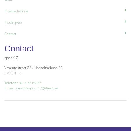
Praktische info
Inschrijven
Contact
Contact
spoor17
Vroentestraat 22 / Hasseltsebaan 39
3290 Diest
Telefoon: 013 32 69 23
E-mail: directiespoor17@diest.be