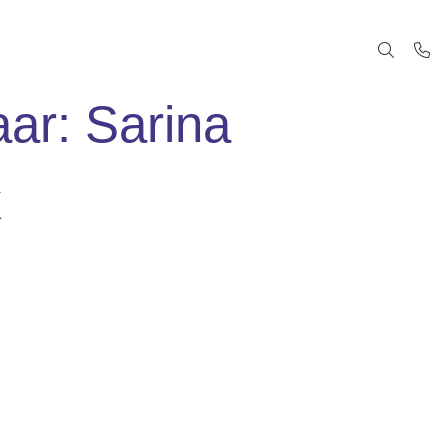
aar: Sarina
k