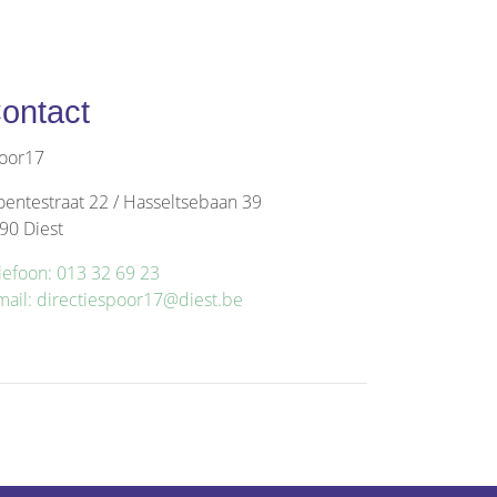
ontact
oor17
oentestraat 22 / Hasseltsebaan 39
90 Diest
lefoon: 013 32 69 23
mail: directiespoor17@diest.be