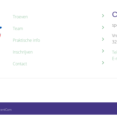
C
Troeven
sp
Team
Vr
Praktische info
32
Inschrijven
Te
E-
Contact
rentCom