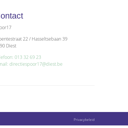
ontact
oor17
oentestraat 22 / Hasseltsebaan 39
90 Diest
lefoon: 013 32 69 23
mail: directiespoor17@diest.be
Privacybeleid